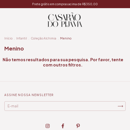
Frete grátis em compras acima de R$350,00
Início
.
Infantil
.
Coleção Alchimia
.
Menino
Menino
Não temos resultados para sua pesquisa. Por favor, tente
com outros filtros.
ASSINE NOSSA NEWSLETTER