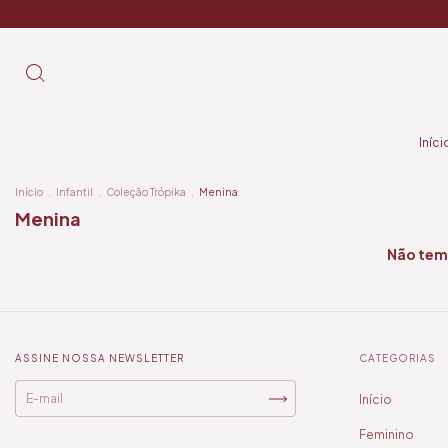
Iníci
Início
.
Infantil
.
Coleção Trópika
.
Menina
Menina
Não temo
ASSINE NOSSA NEWSLETTER
CATEGORIAS
Início
Feminino