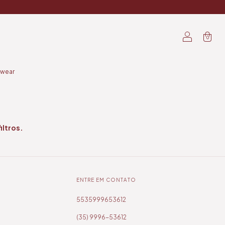
0
wear
iltros.
ENTRE EM CONTATO
5535999653612
(35) 9996-53612