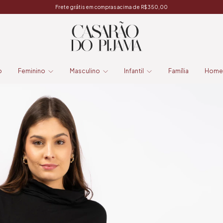
Frete grátis em compras acima de R$350,00
o
Feminino
Masculino
Infantil
Família
Home