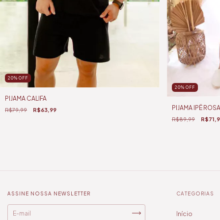
20
%
OFF
20
%
OFF
PIJAMA CALIFA
PIJAMA IPÊ ROS
R$79,99
R$63,99
R$89,99
R$71,
ASSINE NOSSA NEWSLETTER
CATEGORIAS
Início