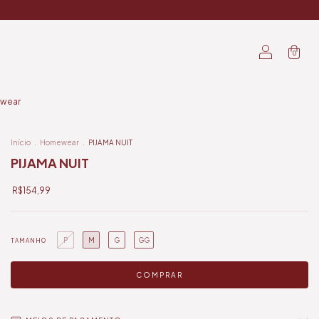
0
wear
Início
.
Homewear
.
PIJAMA NUIT
PIJAMA NUIT
R$154,99
P
M
G
GG
TAMANHO