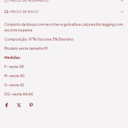
MEIOS DE PAGAMENTO
MEIOS DE ENVIO
Conjunto de blusa com recortes e gola alta e calça estilo legging com
recorte na perna
Composição: 97% Viscose 3% Elastano
Modelo veste tamanho M
Medidas:
P- veste 38
M- veste 40
G- veste 42
GG- veste 44/46