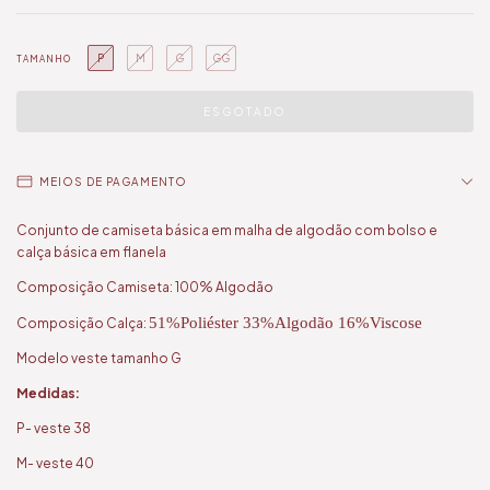
P
M
G
GG
TAMANHO
MEIOS DE PAGAMENTO
Conjunto de camiseta básica em malha de algodão com bolso e
calça básica em flanela
Composição Camiseta: 100% Algodão
51%Poliéster 33%Algodão 16%Viscose
Composição Calça:
Modelo veste tamanho G
Medidas:
P- veste 38
M- veste 40