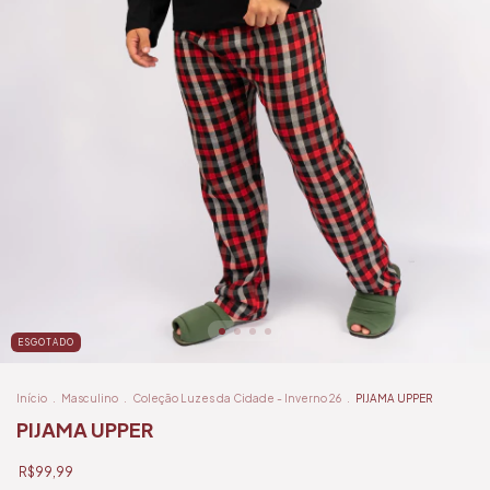
ESGOTADO
Início
.
Masculino
.
Coleção Luzes da Cidade - Inverno 26
.
PIJAMA UPPER
PIJAMA UPPER
R$99,99