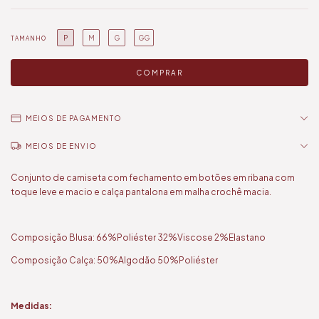
P
M
G
GG
TAMANHO
MEIOS DE PAGAMENTO
MEIOS DE ENVIO
Conjunto de camiseta com fechamento em botões em ribana com
toque leve e macio e calça pantalona em malha crochê macia.
Composição Blusa: 66%Poliéster 32%Viscose 2%Elastano
Composição Calça: 50%Algodão 50%Poliéster
Medidas: